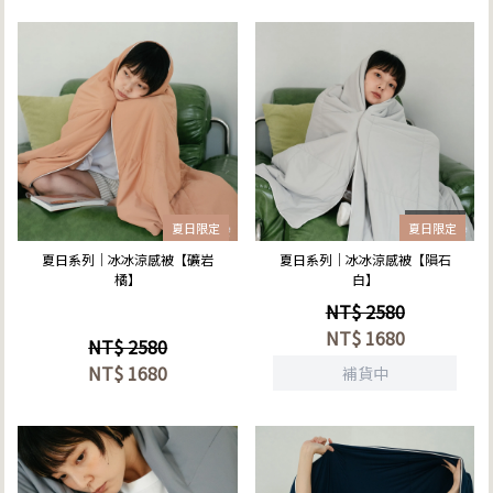
立即選購
庫存
0
夏日限定
夏日限定
夏日系列｜冰冰涼感被【礦岩
夏日系列｜冰冰涼感被【隕石
橘】
白】
NT$ 2580
NT$
1680
NT$ 2580
NT$
1680
補貨中