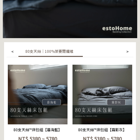
80支天絲｜100%萊賽爾纖維
<
>
立即選購
立即選購
80支天絲™床包組【暮海藍】
80支天絲™床包組【霧影灰】
NT$
5380 ~ 5780
NT$
5380 ~ 5780