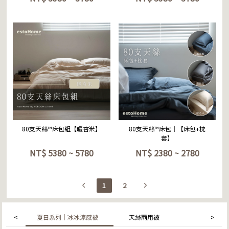
立即選購
立即選購
80支天絲™床包組【暖杏米】
80支天絲™床包｜【床包+枕
套】
NT$
5380 ~ 5780
NT$
2380 ~ 2780
1
2
夏日系列｜冰冰涼感被
天絲兩用被
<
>